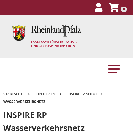
0
/
/
/
GEOSHOPRP
STARTSEITE
OPENDATA
INSPIRE - ANNEX I
WASSERVERKEHRSNETZ
INSPIRE RP
Wasserverkehrsnetz