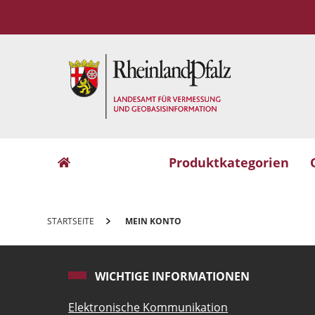
ZUR
ZUR
ZUM
ZUR
HAUPTNAVIGATION
SUCHE
INHALT
FUSSZEILE
Produktkategorien
Navigation
überspringen
GEOSHOPRP
/
STARTSEITE
MEIN KONTO
WICHTIGE INFORMATIONEN
Elektronische Kommunikation